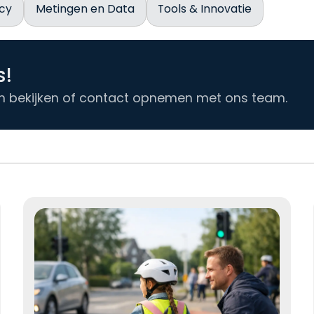
cy
Metingen en Data
Tools & Innovatie
s!
ten bekijken of contact opnemen met ons team.