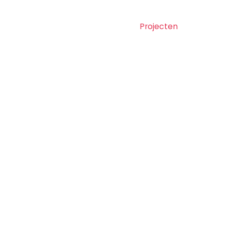
Diensten
Doelgroepen
Projecten
Kennis