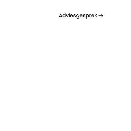
Adviesgesprek
bank
Over ons